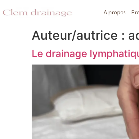
A propos
Pre
Auteur/autrice :
a
Le drainage lymphatiq