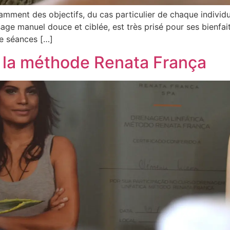
amment des objectifs, du cas particulier de chaque individ
e manuel douce et ciblée, est très prisé pour ses bienfaits
de séances […]
 la méthode Renata França